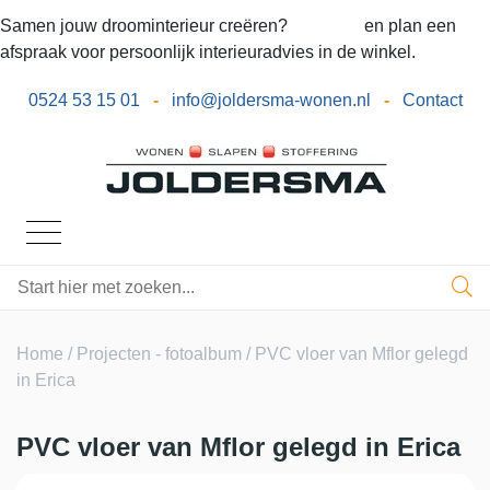
Samen jouw droominterieur creëren?
Bel ons
en plan een
afspraak voor persoonlijk interieuradvies in de winkel.
0524 53 15 01
-
info@joldersma-wonen.nl
-
Contact
Home
/
Projecten - fotoalbum
/ PVC vloer van Mflor gelegd
in Erica
PVC vloer van Mflor gelegd in Erica