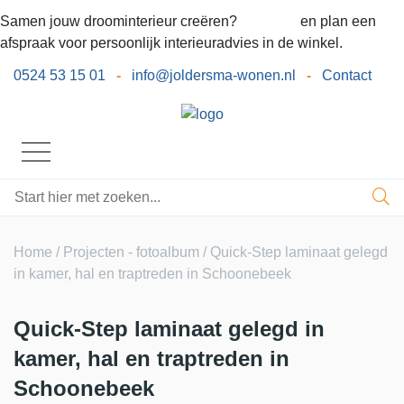
Samen jouw droominterieur creëren?
Bel ons
en plan een
afspraak voor persoonlijk interieuradvies in de winkel.
0524 53 15 01
-
info@joldersma-wonen.nl
-
Contact
Home
/
Projecten - fotoalbum
/ Quick-Step laminaat gelegd
in kamer, hal en traptreden in Schoonebeek
Quick-Step laminaat gelegd in
kamer, hal en traptreden in
Schoonebeek