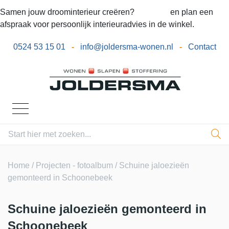
Samen jouw droominterieur creëren?
Bel ons
en plan een
afspraak voor persoonlijk interieuradvies in de winkel.
0524 53 15 01
-
info@joldersma-wonen.nl
-
Contact
Home
/
Projecten - fotoalbum
/ Schuine jaloezieën
gemonteerd in Schoonebeek
Schuine jaloezieën gemonteerd in
Schoonebeek