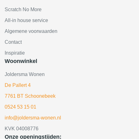
Scratch No More
All-in house service
Algemene voorwaarden
Contact
Inspiratie
Woonwinkel
Joldersma Wonen
De Pallert 4
7761 BT Schoonebeek
0524 53 15 01
info@joldersma-wonen.nl
KVK 04008776
Onze openingstijden: