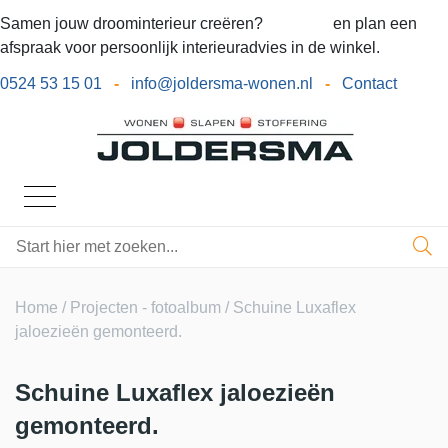
Samen jouw droominterieur creëren?
Bel ons
en plan een
afspraak voor persoonlijk interieuradvies in de winkel.
0524 53 15 01
-
info@joldersma-wonen.nl
-
Contact
Home
/
Projecten - fotoalbum
/ Schuine Luxaflex
jaloezieën gemonteerd.
Schuine Luxaflex jaloezieën
gemonteerd.