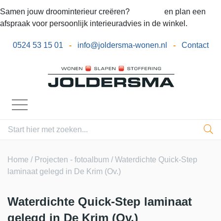
Samen jouw droominterieur creëren?
Bel ons
en plan een
afspraak voor persoonlijk interieuradvies in de winkel.
0524 53 15 01
-
info@joldersma-wonen.nl
-
Contact
Home
/
Projecten - fotoalbum
/ Waterdichte Quick-Step
laminaat gelegd in De Krim (Ov.)
Waterdichte Quick-Step laminaat
gelegd in De Krim (Ov.)