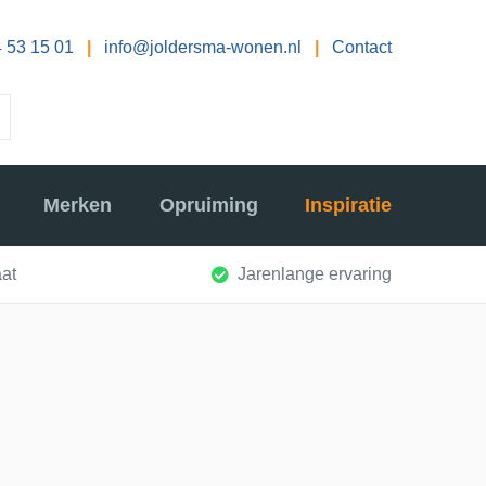
 53 15 01
|
info@joldersma-wonen.nl
|
Contact
Merken
Opruiming
Inspiratie
at
Jarenlange ervaring