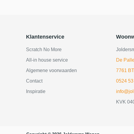
Klantenservice
Woonw
Scratch No More
Jolders
All-in house service
De Palle
Algemene voorwaarden
7761 BT
Contact
0524 53
Inspiratie
info@jo
KVK 04
Copyright © 2026 Joldersma Wonen