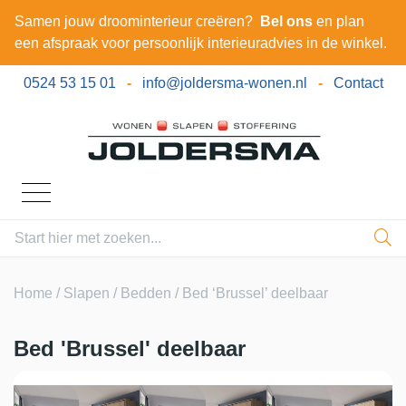
Samen jouw droominterieur creëren?
Bel ons
en plan
een afspraak voor persoonlijk interieuradvies in de winkel.
0524 53 15 01
-
info@joldersma-wonen.nl
-
Contact
Home
/
Slapen
/
Bedden
/ Bed ‘Brussel’ deelbaar
Bed 'Brussel' deelbaar