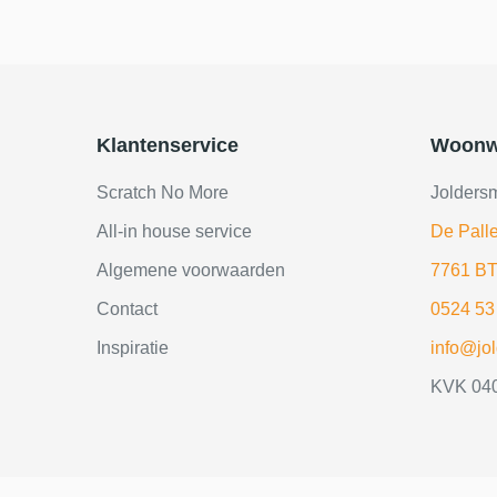
Klantenservice
Woonw
Scratch No More
Jolders
All-in house service
De Palle
Algemene voorwaarden
7761 BT
Contact
0524 53
Inspiratie
info@jo
KVK 04