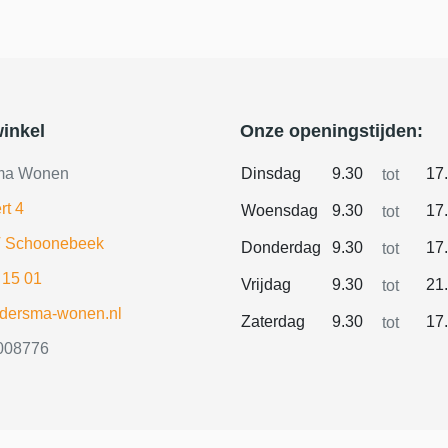
inkel
Onze openingstijden:
ma Wonen
Dinsdag
9.30
17
tot
rt 4
Woensdag
9.30
17
tot
 Schoonebeek
Donderdag
9.30
17
tot
 15 01
Vrijdag
9.30
21
tot
ldersma-wonen.nl
Zaterdag
9.30
17
tot
008776