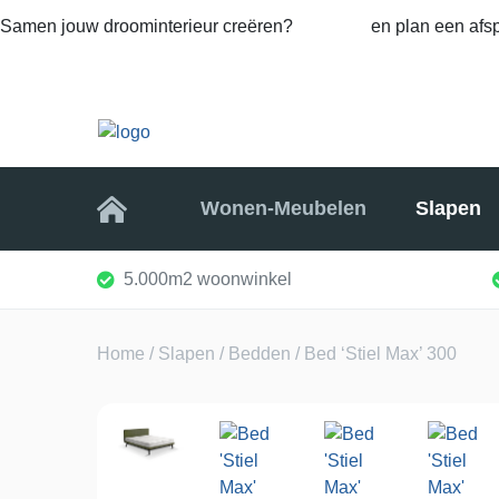
Samen jouw droominterieur creëren?
Bel ons
en plan een afsp
Home
Wonen-Meubelen
Slapen
5.000m2 woonwinkel
Home
/
Slapen
/
Bedden
/ Bed ‘Stiel Max’ 300