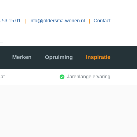
 53 15 01
|
info@joldersma-wonen.nl
|
Contact
Merken
Opruiming
Inspiratie
at
Jarenlange ervaring