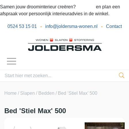
Samen jouw droominterieur creëren?
Bel ons
en plan een
afspraak voor persoonlijk interieuradvies in de winkel.
0524 53 15 01
-
info@joldersma-wonen.nl
-
Contact
Home
/
Slapen
/
Bedden
/ Bed ‘Stiel Max’ 500
Bed 'Stiel Max' 500