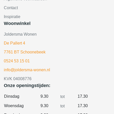
Contact
Inspiratie
Woonwinkel
Joldersma Wonen
De Pallert 4
7761 BT Schoonebeek
0524 53 15 01
info@joldersma-wonen.nl
KVK 04008776
Onze openingstijden:
Dinsdag
9.30
17.30
tot
Woensdag
9.30
17.30
tot