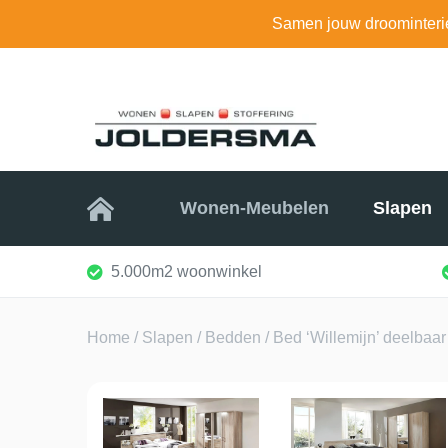
Samen jouw droominteri
Home
Wonen-Meubelen
Slapen
5.000m2 woonwinkel
Home
/
Slapen
/
Bedden
/ Bed ‘Willemijn’ deelbaar