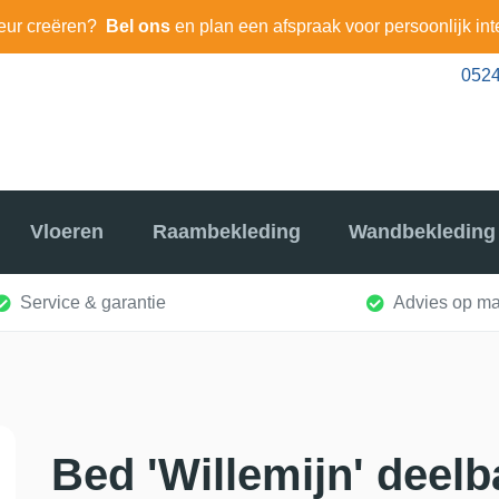
eur creëren?
Bel ons
en plan een afspraak voor persoonlijk int
0524
Vloeren
Raambekleding
Wandbekleding
Service & garantie
Advies op ma
Bed 'Willemijn' deelb