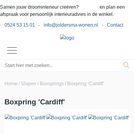
Samen jouw droominterieur creëren?
Bel ons
en plan een
afspraak voor persoonlijk interieuradvies in de winkel.
0524 53 15 01
-
info@joldersma-wonen.nl
-
Contact
Home
/
Slapen
/
Boxsprings
/ Boxpring ‘Cardiff’
Boxpring 'Cardiff'