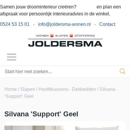
Samen jouw droominterieur creëren?
Bel ons
en plan een
afspraak voor persoonlijk interieuradvies in de winkel.
0524 53 15 01
-
info@joldersma-wonen.nl
-
Contact
Home
/
Slapen
/
Hoofdkussens - Dekbedden
/ Silvana
‘Support’ Geel
Silvana 'Support' Geel