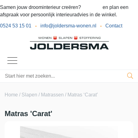
Samen jouw droominterieur creëren?
Bel ons
en plan een
afspraak voor persoonlijk interieuradvies in de winkel.
0524 53 15 01
-
info@joldersma-wonen.nl
-
Contact
Home
/
Slapen
/
Matrassen
/ Matras ‘Carat’
Matras 'Carat'