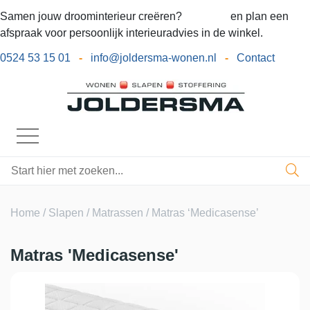
Samen jouw droominterieur creëren?
Bel ons
en plan een
afspraak voor persoonlijk interieuradvies in de winkel.
0524 53 15 01
-
info@joldersma-wonen.nl
-
Contact
Home
/
Slapen
/
Matrassen
/ Matras ‘Medicasense’
Matras 'Medicasense'