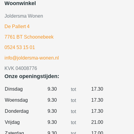
Woonwinkel
Joldersma Wonen
De Pallert 4
7761 BT Schoonebeek
0524 53 15 01
info@joldersma-wonen.nl
KVK 04008776
Onze openingstijden:
Dinsdag
9.30
17.30
tot
Woensdag
9.30
17.30
tot
Donderdag
9.30
17.30
tot
Vrijdag
9.30
21.00
tot
Zaterdag
9.30
17.00
tot