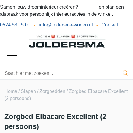
Samen jouw droominterieur creëren?
Bel ons
en plan een
afspraak voor persoonlijk interieuradvies in de winkel.
0524 53 15 01
-
info@joldersma-wonen.nl
-
Contact
Home
/
Slapen
/
Zorgbedden
/ Zorgbed Elbacare Excellent
(2 persoons)
Zorgbed Elbacare Excellent (2
persoons)