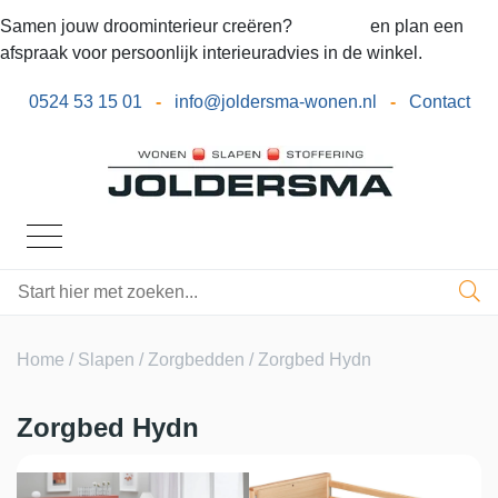
Samen jouw droominterieur creëren?
Bel ons
en plan een
afspraak voor persoonlijk interieuradvies in de winkel.
0524 53 15 01
-
info@joldersma-wonen.nl
-
Contact
Home
/
Slapen
/
Zorgbedden
/ Zorgbed Hydn
Zorgbed Hydn