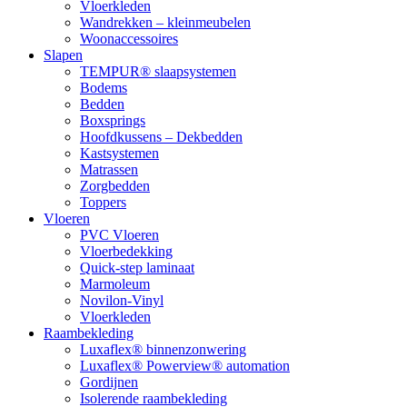
Vloerkleden
Wandrekken – kleinmeubelen
Woonaccessoires
Slapen
TEMPUR® slaapsystemen
Bodems
Bedden
Boxsprings
Hoofdkussens – Dekbedden
Kastsystemen
Matrassen
Zorgbedden
Toppers
Vloeren
PVC Vloeren
Vloerbedekking
Quick-step laminaat
Marmoleum
Novilon-Vinyl
Vloerkleden
Raambekleding
Luxaflex® binnenzonwering
Luxaflex® Powerview® automation
Gordijnen
Isolerende raambekleding