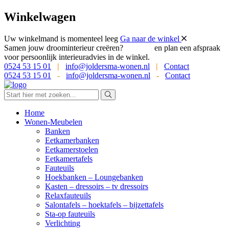
Winkelwagen
Uw winkelmand is momenteel leeg
Ga naar de winkel
Samen jouw droominterieur creëren?
Bel ons
en plan een afspraak
voor persoonlijk interieuradvies in de winkel.
0524 53 15 01
|
info@joldersma-wonen.nl
|
Contact
0524 53 15 01
-
info@joldersma-wonen.nl
-
Contact
Home
Wonen-Meubelen
Banken
Eetkamerbanken
Eetkamerstoelen
Eetkamertafels
Fauteuils
Hoekbanken – Loungebanken
Kasten – dressoirs – tv dressoirs
Relaxfauteuils
Salontafels – hoektafels – bijzettafels
Sta-op fauteuils
Verlichting