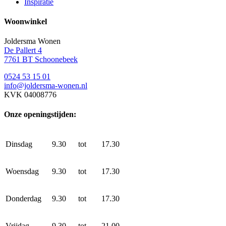
Inspiratie
Woonwinkel
Joldersma Wonen
De Pallert 4
7761 BT Schoonebeek
0524 53 15 01
info@joldersma-wonen.nl
KVK 04008776
Onze openingstijden:
Dinsdag
9.30
tot
17.30
Woensdag
9.30
tot
17.30
Donderdag
9.30
tot
17.30
Vrijdag
9.30
tot
21.00