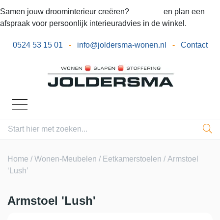
Samen jouw droominterieur creëren?
Bel ons
en plan een
afspraak voor persoonlijk interieuradvies in de winkel.
0524 53 15 01
-
info@joldersma-wonen.nl
-
Contact
Home
/
Wonen-Meubelen
/
Eetkamerstoelen
/ Armstoel
‘Lush’
Armstoel 'Lush'