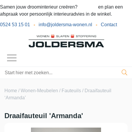
Samen jouw droominterieur creëren?
Bel ons
en plan een
afspraak voor persoonlijk interieuradvies in de winkel.
0524 53 15 01
-
info@joldersma-wonen.nl
-
Contact
Home
/
Wonen-Meubelen
/
Fauteuils
/ Draaifauteuil
‘Armanda’
Draaifauteuil 'Armanda'