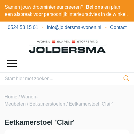
Samen jouw droominterieur creëren?
Bel ons
en plan
een afspraak voor persoonlijk interieuradvies in de winkel.
0524 53 15 01
-
info@joldersma-wonen.nl
-
Contact
Home
/
Wonen-
Meubelen
/
Eetkamerstoelen
/ Eetkamerstoel ‘Clair’
Eetkamerstoel 'Clair'