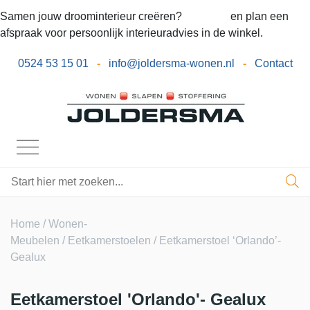
Samen jouw droominterieur creëren?
Bel ons
en plan een
afspraak voor persoonlijk interieuradvies in de winkel.
0524 53 15 01
-
info@joldersma-wonen.nl
-
Contact
Home
/
Wonen-
Meubelen
/
Eetkamerstoelen
/ Eetkamerstoel ‘Orlando’-
Gealux
Eetkamerstoel 'Orlando'- Gealux