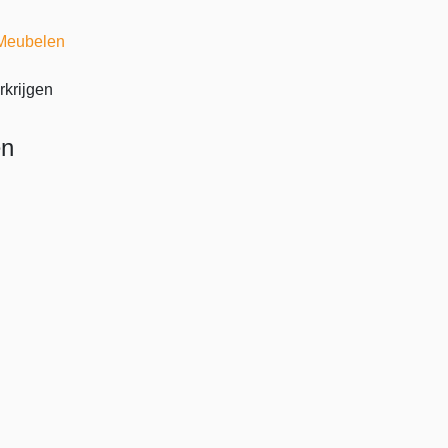
Meubelen
rkrijgen
en