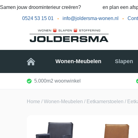
Samen jouw droominterieur creëren?
Bel ons
en plan een afsp
0524 53 15 01
-
info@joldersma-wonen.nl
-
Cont
Home
Wonen-Meubelen
Slapen
5.000m2 woonwinkel
Home
/
Wonen-Meubelen
/
Eetkamerstoelen
/ Eetk