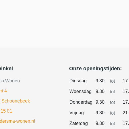
inkel
Onze openingstijden:
ma Wonen
Dinsdag
9.30
17
tot
rt 4
Woensdag
9.30
17
tot
 Schoonebeek
Donderdag
9.30
17
tot
 15 01
Vrijdag
9.30
21
tot
ldersma-wonen.nl
Zaterdag
9.30
17
tot