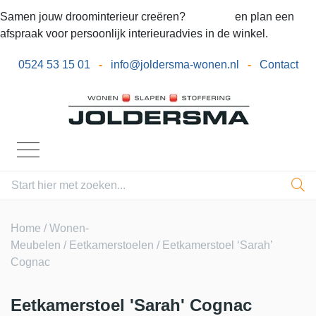
Samen jouw droominterieur creëren?
Bel ons
en plan een
afspraak voor persoonlijk interieuradvies in de winkel.
0524 53 15 01
-
info@joldersma-wonen.nl
-
Contact
Home
/
Wonen-
Meubelen
/
Eetkamerstoelen
/ Eetkamerstoel ‘Sarah’
Cognac
Eetkamerstoel 'Sarah' Cognac