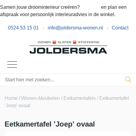
Samen jouw droominterieur creëren?
Bel ons
en plan een
afspraak voor persoonlijk interieuradvies in de winkel.
0524 53 15 01
-
info@joldersma-wonen.nl
-
Contact
Home
/
Wonen-Meubelen
/
Eetkamertafels
/ Eetkamertafel
‘Joep’ ovaal
Eetkamertafel 'Joep' ovaal