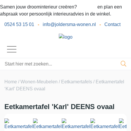
Samen jouw droominterieur creëren?
Bel ons
en plan een
afspraak voor persoonlijk interieuradvies in de winkel.
0524 53 15 01
-
info@joldersma-wonen.nl
-
Contact
Home
/
Wonen-Meubelen
/
Eetkamertafels
/ Eetkamertafel
‘Karl’ DEENS ovaal
Eetkamertafel 'Karl' DEENS ovaal