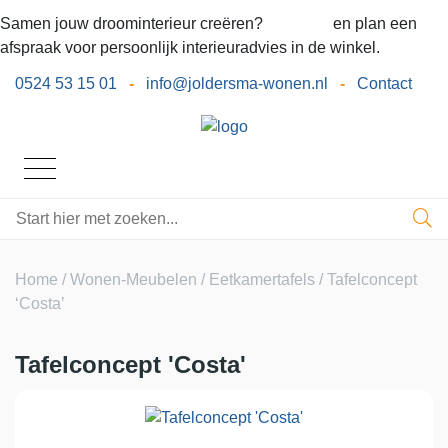
Samen jouw droominterieur creëren?
Bel ons
en plan een
afspraak voor persoonlijk interieuradvies in de winkel.
0524 53 15 01
-
info@joldersma-wonen.nl
-
Contact
Home
/
Wonen-Meubelen
/
Eetkamertafels
/ Tafelconcept
‘Costa’
Tafelconcept 'Costa'