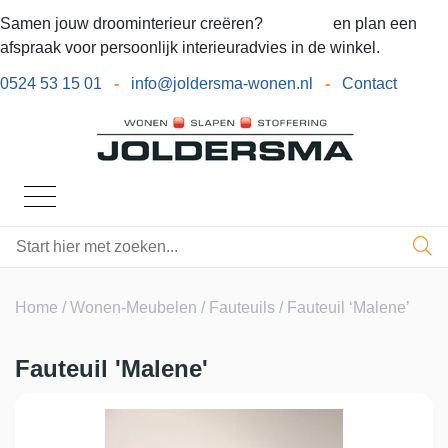
Samen jouw droominterieur creëren?
Bel ons
en plan een
afspraak voor persoonlijk interieuradvies in de winkel.
0524 53 15 01
-
info@joldersma-wonen.nl
-
Contact
Home
/
Wonen-Meubelen
/
Fauteuils
/ Fauteuil ‘Malene’
Fauteuil 'Malene'