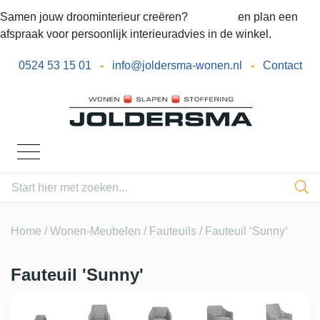
Samen jouw droominterieur creëren?
Bel ons
en plan een
afspraak voor persoonlijk interieuradvies in de winkel.
0524 53 15 01
-
info@joldersma-wonen.nl
-
Contact
Home
/
Wonen-Meubelen
/
Fauteuils
/ Fauteuil ‘Sunny’
Fauteuil 'Sunny'