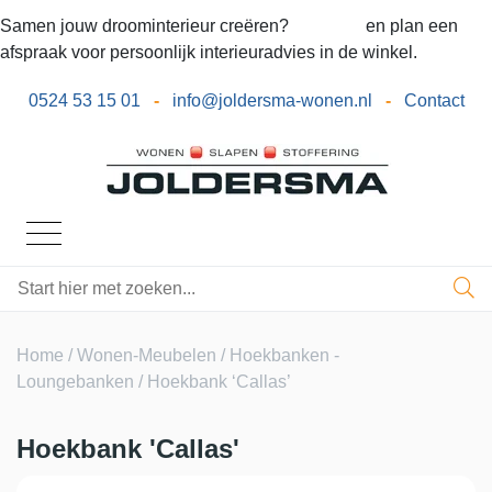
Samen jouw droominterieur creëren?
Bel ons
en plan een
afspraak voor persoonlijk interieuradvies in de winkel.
0524 53 15 01
-
info@joldersma-wonen.nl
-
Contact
Home
/
Wonen-Meubelen
/
Hoekbanken -
Loungebanken
/ Hoekbank ‘Callas’
Hoekbank 'Callas'