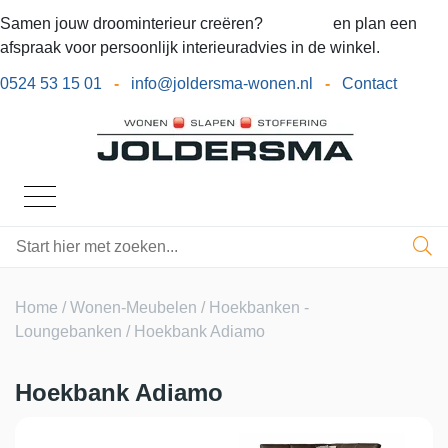
Samen jouw droominterieur creëren?
Bel ons
en plan een
afspraak voor persoonlijk interieuradvies in de winkel.
0524 53 15 01
-
info@joldersma-wonen.nl
-
Contact
Home
/
Wonen-Meubelen
/
Hoekbanken -
Loungebanken
/ Hoekbank Adiamo
Hoekbank Adiamo