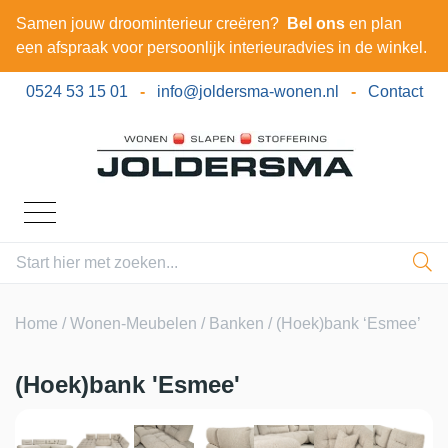
Samen jouw droominterieur creëren?
Bel ons
en plan
een afspraak voor persoonlijk interieuradvies in de winkel.
0524 53 15 01
-
info@joldersma-wonen.nl
-
Contact
Home
/
Wonen-Meubelen
/
Banken
/ (Hoek)bank ‘Esmee’
(Hoek)bank 'Esmee'