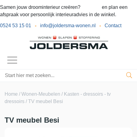
Samen jouw droominterieur creëren?
Bel ons
en plan een
afspraak voor persoonlijk interieuradvies in de winkel.
0524 53 15 01
-
info@joldersma-wonen.nl
-
Contact
Home
/
Wonen-Meubelen
/
Kasten - dressoirs - tv
dressoirs
/ TV meubel Besi
TV meubel Besi