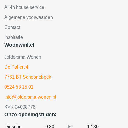
All-in house service
Algemene voorwaarden
Contact
Inspiratie
Woonwinkel
Joldersma Wonen
De Pallert 4
7761 BT Schoonebeek
0524 53 15 01
info@joldersma-wonen.nl
KVK 04008776
Onze openingstijden:
Dinsdag
9.30
17.30
tot