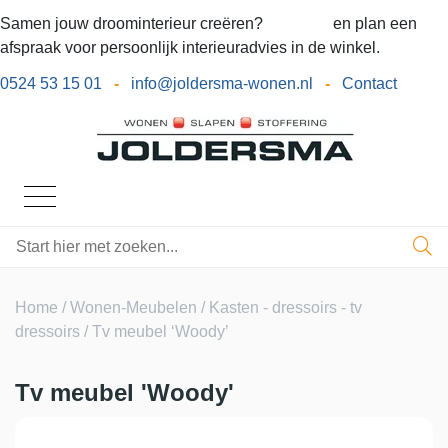
Samen jouw droominterieur creëren?
Bel ons
en plan een
afspraak voor persoonlijk interieuradvies in de winkel.
0524 53 15 01
-
info@joldersma-wonen.nl
-
Contact
Home
/
Wonen-Meubelen
/
Kasten - dressoirs - tv
dressoirs
/ Tv meubel ‘Woody’
Tv meubel 'Woody'