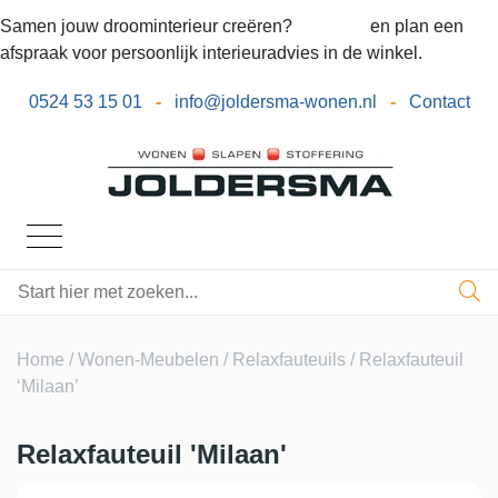
Samen jouw droominterieur creëren?
Bel ons
en plan een
afspraak voor persoonlijk interieuradvies in de winkel.
0524 53 15 01
-
info@joldersma-wonen.nl
-
Contact
Home
/
Wonen-Meubelen
/
Relaxfauteuils
/ Relaxfauteuil
‘Milaan’
Relaxfauteuil 'Milaan'