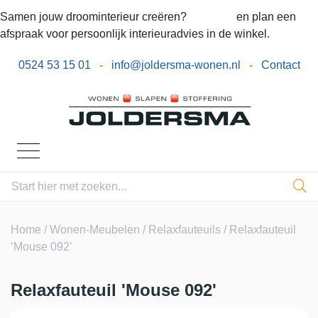
Samen jouw droominterieur creëren?
Bel ons
en plan een
afspraak voor persoonlijk interieuradvies in de winkel.
0524 53 15 01
-
info@joldersma-wonen.nl
-
Contact
Home
/
Wonen-Meubelen
/
Relaxfauteuils
/ Relaxfauteuil
‘Mouse 092’
Relaxfauteuil 'Mouse 092'