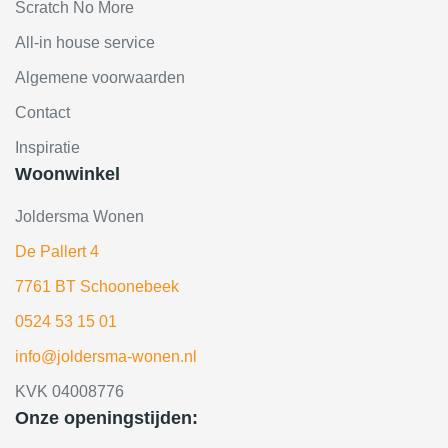
Scratch No More
All-in house service
Algemene voorwaarden
Contact
Inspiratie
Woonwinkel
Joldersma Wonen
De Pallert 4
7761 BT Schoonebeek
0524 53 15 01
info@joldersma-wonen.nl
KVK 04008776
Onze openingstijden: