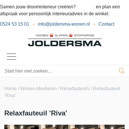
Samen jouw droominterieur creëren?
Bel ons
en plan een
afspraak voor persoonlijk interieuradvies in de winkel.
0524 53 15 01
-
info@joldersma-wonen.nl
-
Contact
Home
/
Wonen-Meubelen
/
Relaxfauteuils
/ Relaxfauteuil
‘Riva’
Relaxfauteuil 'Riva'