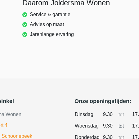
Daarom Joldersma Wonen
Service & garantie
Advies op maat
Jarenlange ervaring
inkel
Onze openingstijden:
ma Wonen
Dinsdag
9.30
17
tot
rt 4
Woensdag
9.30
17
tot
 Schoonebeek
Donderdag
9.30
17
tot