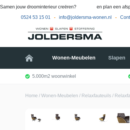
Samen jouw droominterieur creëren?
Bel ons
en plan een afsp
0524 53 15 01
-
info@joldersma-wonen.nl
-
Cont
Home
Wonen-Meubelen
Slapen
5.000m2 woonwinkel
Home
/
Wonen-Meubelen
/
Relaxfauteuils
/ Relaxfa