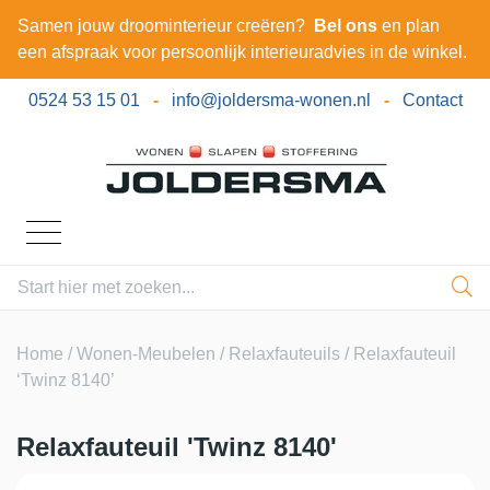
Samen jouw droominterieur creëren?
Bel ons
en plan
een afspraak voor persoonlijk interieuradvies in de winkel.
0524 53 15 01
-
info@joldersma-wonen.nl
-
Contact
Home
/
Wonen-Meubelen
/
Relaxfauteuils
/ Relaxfauteuil
‘Twinz 8140’
Relaxfauteuil 'Twinz 8140'