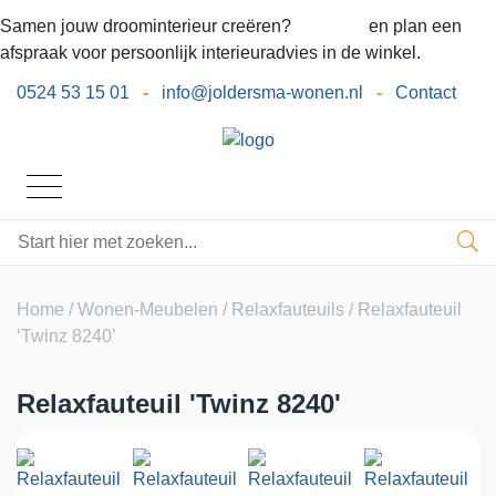
Samen jouw droominterieur creëren?
Bel ons
en plan een
afspraak voor persoonlijk interieuradvies in de winkel.
0524 53 15 01
-
info@joldersma-wonen.nl
-
Contact
Home
/
Wonen-Meubelen
/
Relaxfauteuils
/ Relaxfauteuil
‘Twinz 8240’
Relaxfauteuil 'Twinz 8240'