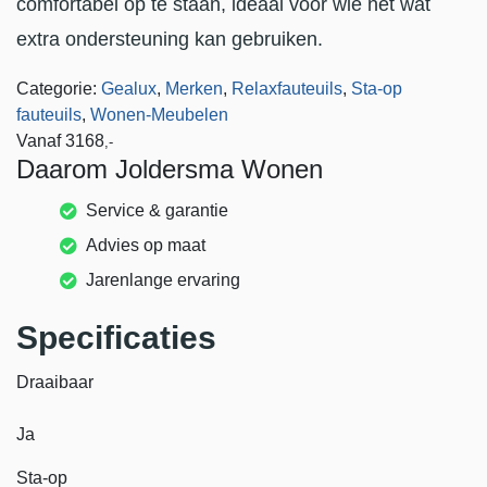
comfortabel op te staan, ideaal voor wie net wat
extra ondersteuning kan gebruiken.
Categorie:
Gealux
,
Merken
,
Relaxfauteuils
,
Sta-op
fauteuils
,
Wonen-Meubelen
Vanaf
3168
,-
Daarom Joldersma Wonen
Service & garantie
Advies op maat
Jarenlange ervaring
Specificaties
Draaibaar
Ja
Sta-op