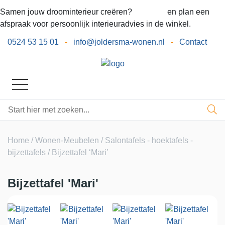
Samen jouw droominterieur creëren?
Bel ons
en plan een
afspraak voor persoonlijk interieuradvies in de winkel.
0524 53 15 01
-
info@joldersma-wonen.nl
-
Contact
Home
/
Wonen-Meubelen
/
Salontafels - hoektafels -
bijzettafels
/ Bijzettafel ‘Mari’
Bijzettafel 'Mari'