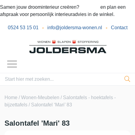
Samen jouw droominterieur creëren?
Bel ons
en plan een
afspraak voor persoonlijk interieuradvies in de winkel.
0524 53 15 01
-
info@joldersma-wonen.nl
-
Contact
Home
/
Wonen-Meubelen
/
Salontafels - hoektafels -
bijzettafels
/ Salontafel ‘Mari’ 83
Salontafel 'Mari' 83