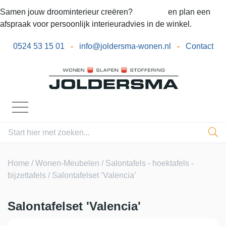
Samen jouw droominterieur creëren?
Bel ons
en plan een
afspraak voor persoonlijk interieuradvies in de winkel.
0524 53 15 01
-
info@joldersma-wonen.nl
-
Contact
Home
/
Wonen-Meubelen
/
Salontafels - hoektafels -
bijzettafels
/ Salontafelset ‘Valencia’
Salontafelset 'Valencia'