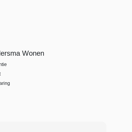
dersma Wonen
ntie
t
aring