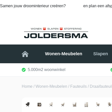
Samen jouw droominterieur creëren?
Bel ons
en plan een afsp
Home
Wonen-Meubelen
Slapen
5.000m2 woonwinkel
Home
/
Wonen-Meubelen
/
Fauteuils
/ Draaifauteuil