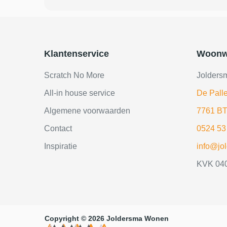
Klantenservice
Woonw
Scratch No More
Jolders
All-in house service
De Palle
Algemene voorwaarden
7761 BT
Contact
0524 53
Inspiratie
info@jo
KVK 04
Copyright © 2026 Joldersma Wonen