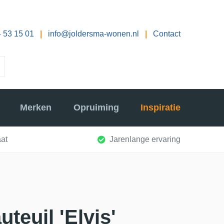
 53 15 01
|
info@joldersma-wonen.nl
|
Contact
Merken
Opruiming
Inspiratie
at
Jarenlange ervaring
uteuil 'Elvis'