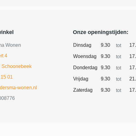
inkel
Onze openingstijden:
ma Wonen
Dinsdag
9.30
17
tot
rt 4
Woensdag
9.30
17
tot
 Schoonebeek
Donderdag
9.30
17
tot
 15 01
Vrijdag
9.30
21
tot
ldersma-wonen.nl
Zaterdag
9.30
17
tot
008776