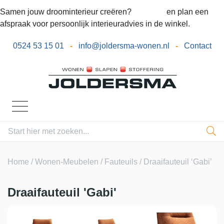
Samen jouw droominterieur creëren?
Bel ons
en plan een
afspraak voor persoonlijk interieuradvies in de winkel.
0524 53 15 01
-
info@joldersma-wonen.nl
-
Contact
Home
/
Wonen-Meubelen
/
Fauteuils
/ Draaifauteuil ‘Gabi’
Draaifauteuil 'Gabi'