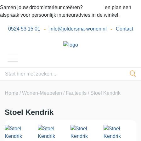
Samen jouw droominterieur creëren?
Bel ons
en plan een
afspraak voor persoonlijk interieuradvies in de winkel.
0524 53 15 01
-
info@joldersma-wonen.nl
-
Contact
Home
/
Wonen-Meubelen
/
Fauteuils
/ Stoel Kendrik
Stoel Kendrik