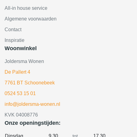
All-in house service
Algemene voorwaarden
Contact
Inspiratie
Woonwinkel
Joldersma Wonen
De Pallert 4
7761 BT Schoonebeek
0524 53 15 01
info@joldersma-wonen.nl
KVK 04008776
Onze openingstijden:
Dinsdag
9.30
17.30
tot