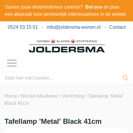
Samen jouw droominterieur creëren?
Bel ons
en plan
een afspraak voor persoonlijk interieuradvies in de winkel.
0524 53 15 01
-
info@joldersma-wonen.nl
-
Contact
Home
/
Wonen-Meubelen
/
Verlichting
/ Tafellamp ‘Metal’
Black 41cm
Tafellamp 'Metal' Black 41cm