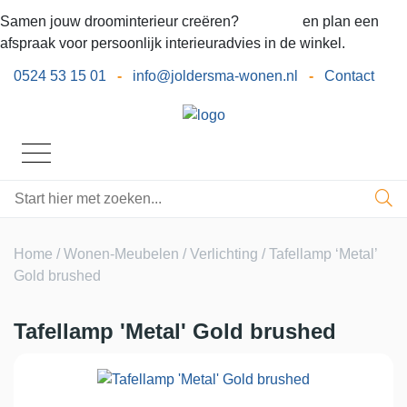
Samen jouw droominterieur creëren?
Bel ons
en plan een
afspraak voor persoonlijk interieuradvies in de winkel.
0524 53 15 01
-
info@joldersma-wonen.nl
-
Contact
Home
/
Wonen-Meubelen
/
Verlichting
/ Tafellamp ‘Metal’
Gold brushed
Tafellamp 'Metal' Gold brushed