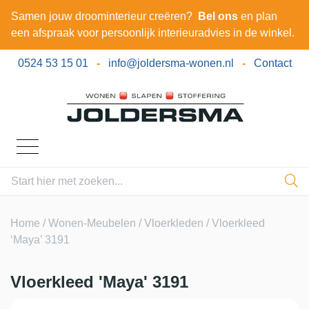
Samen jouw droominterieur creëren?
Bel ons
en plan
een afspraak voor persoonlijk interieuradvies in de winkel.
0524 53 15 01
-
info@joldersma-wonen.nl
-
Contact
Home
/
Wonen-Meubelen
/
Vloerkleden
/ Vloerkleed
‘Maya’ 3191
Vloerkleed 'Maya' 3191