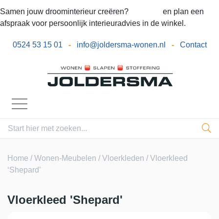
Samen jouw droominterieur creëren?
Bel ons
en plan een
afspraak voor persoonlijk interieuradvies in de winkel.
0524 53 15 01
-
info@joldersma-wonen.nl
-
Contact
Home
/
Wonen-Meubelen
/
Vloerkleden
/ Vloerkleed
‘Shepard’
Vloerkleed 'Shepard'