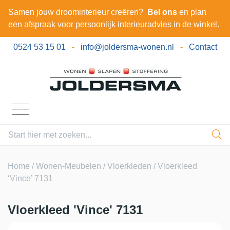
Samen jouw droominterieur creëren?
Bel ons
en plan
een afspraak voor persoonlijk interieuradvies in de winkel.
0524 53 15 01
-
info@joldersma-wonen.nl
-
Contact
Home
/
Wonen-Meubelen
/
Vloerkleden
/ Vloerkleed
‘Vince’ 7131
Vloerkleed 'Vince' 7131